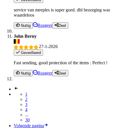
service van meeples is super goed. dhl bezorging was
waardeloos
Reageer
Nuttig
Deel
John Berny
27-1-2026
Geverifieerd
Fast sending, good protection of the items : Perfect !
Reageer
Nuttig
Deel
1
2
3
4
...
30
Volgende pagina