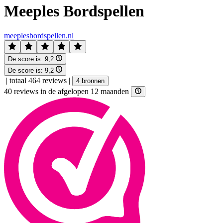
Meeples Bordspellen
meeplesbordspellen.nl
De score is:
9,2
De score is:
9,2
|
totaal 464 reviews
|
4 bronnen
40 reviews in de afgelopen 12 maanden