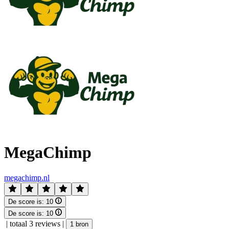
MegaChimp
megachimp.nl
De score is:
10
De score is:
10
|
totaal 3 reviews
|
1 bron