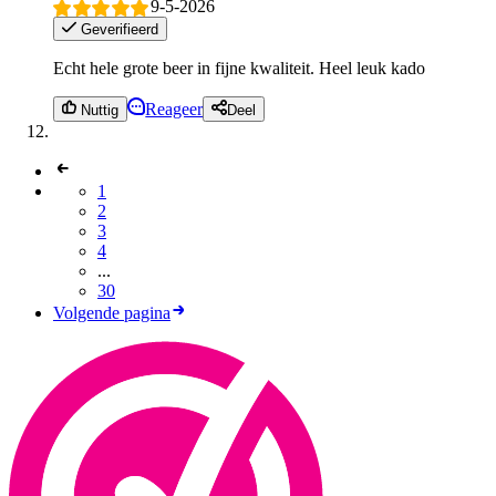
9-5-2026
Geverifieerd
Echt hele grote beer in fijne kwaliteit. Heel leuk kado
Reageer
Nuttig
Deel
1
2
3
4
...
30
Volgende pagina