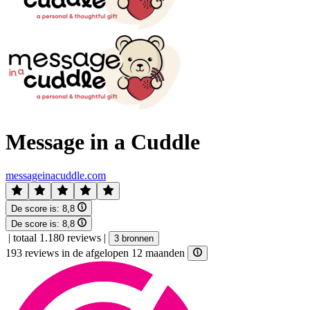
Message in a Cuddle
messageinacuddle.com
De score is:
8,8
De score is:
8,8
|
totaal 1.180 reviews
|
3 bronnen
193 reviews in de afgelopen 12 maanden