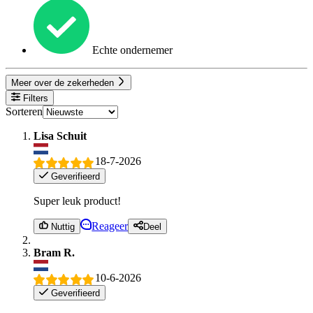
Echte ondernemer
Meer over de zekerheden
Filters
Sorteren
Lisa Schuit
18-7-2026
Geverifieerd
Super leuk product!
Reageer
Nuttig
Deel
Bram R.
10-6-2026
Geverifieerd