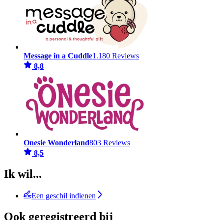
Message in a Cuddle
1.180 Reviews
8,8
Onesie Wonderland
803 Reviews
8,5
Ik wil...
Een geschil indienen
Ook geregistreerd bij