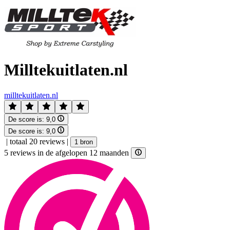
Milltekuitlaten.nl
milltekuitlaten.nl
De score is:
9,0
De score is:
9,0
|
totaal 20 reviews
|
1 bron
5 reviews in de afgelopen 12 maanden