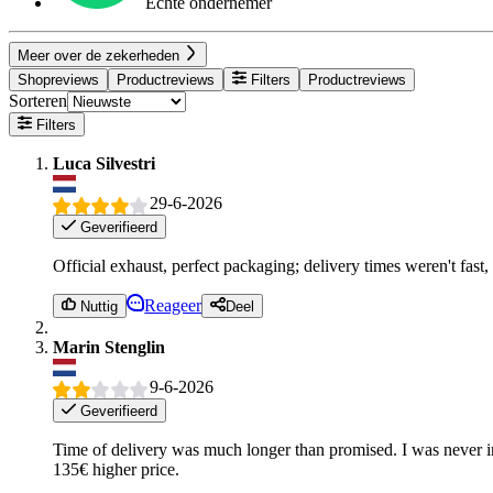
Echte ondernemer
Meer over de zekerheden
Shopreviews
Productreviews
Filters
Productreviews
Sorteren
Filters
Luca Silvestri
29-6-2026
Geverifieerd
Official exhaust, perfect packaging; delivery times weren't fast,
Reageer
Nuttig
Deel
Marin Stenglin
9-6-2026
Geverifieerd
Time of delivery was much longer than promised. I was never inf
135€ higher price.