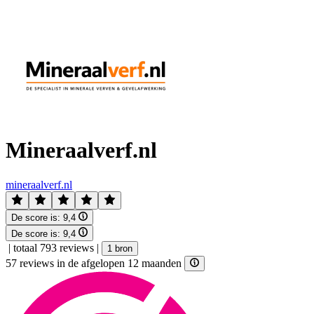
Mineraalverf.nl
mineraalverf.nl
De score is:
9,4
De score is:
9,4
|
totaal 793 reviews
|
1 bron
57 reviews in de afgelopen 12 maanden