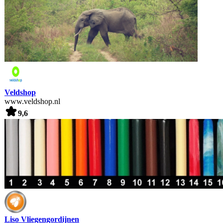
Veldshop
www.veldshop.nl
9,6
Liso Vliegengordijnen