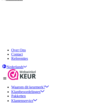
 in omzet en betrouwbaarheid
agste prijs
matisch reviews verzamelen
 in omzet en betrouwbaarheid
agste prijs
matisch reviews verzamelen
Over Ons
Contact
Referenties
Nederlands
Waarom dit keurmerk?
Klantbeoordelingen
Pakketten
Klantenservice