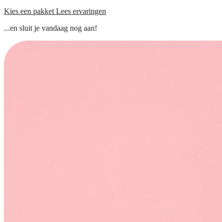
Kies een pakket
Lees ervaringen
...en sluit je vandaag nog aan!