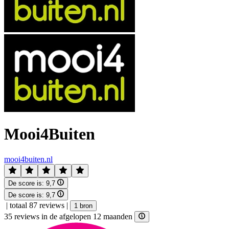
Mooi4Buiten
mooi4buiten.nl
De score is:
9,7
De score is:
9,7
|
totaal 87 reviews
|
1 bron
35 reviews in de afgelopen 12 maanden