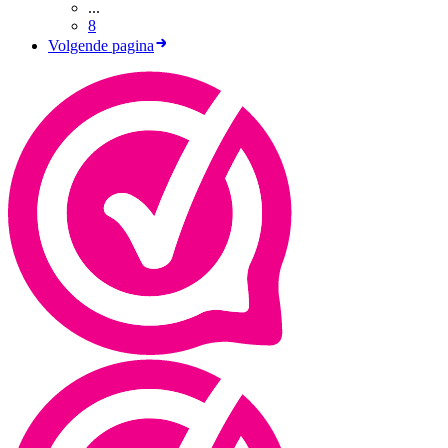
...
8
Volgende pagina