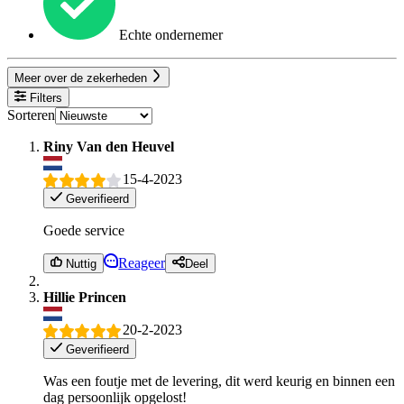
Echte ondernemer
Meer over de zekerheden
Filters
Sorteren
Riny Van den Heuvel
15-4-2023
Geverifieerd
Goede service
Reageer
Nuttig
Deel
Hillie Princen
20-2-2023
Geverifieerd
Was een foutje met de levering, dit werd keurig en binnen een
dag persoonlijk opgelost!