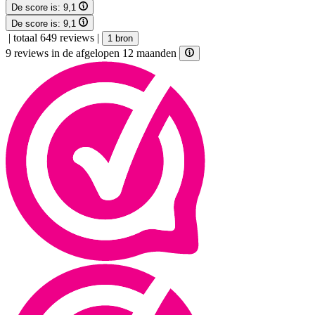
De score is:
9,1
De score is:
9,1
|
totaal 649 reviews
|
1 bron
9 reviews in de afgelopen 12 maanden