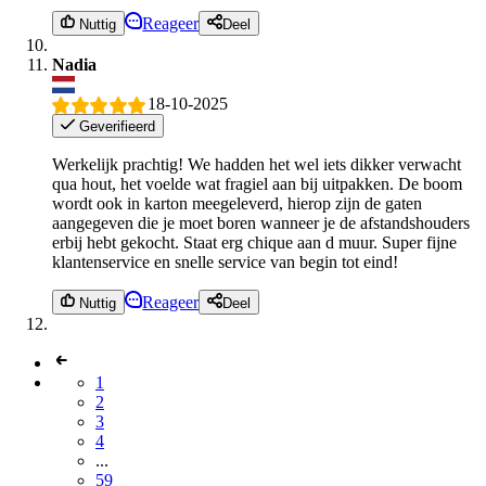
Reageer
Nuttig
Deel
Nadia
18-10-2025
Geverifieerd
Werkelijk prachtig! We hadden het wel iets dikker verwacht
qua hout, het voelde wat fragiel aan bij uitpakken. De boom
wordt ook in karton meegeleverd, hierop zijn de gaten
aangegeven die je moet boren wanneer je de afstandshouders
erbij hebt gekocht. Staat erg chique aan d muur. Super fijne
klantenservice en snelle service van begin tot eind!
Reageer
Nuttig
Deel
1
2
3
4
...
59