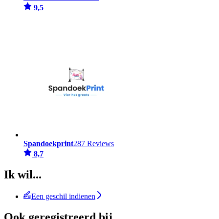
9,5
Spandoekprint
287 Reviews
8,7
Ik wil...
Een geschil indienen
Ook geregistreerd bij