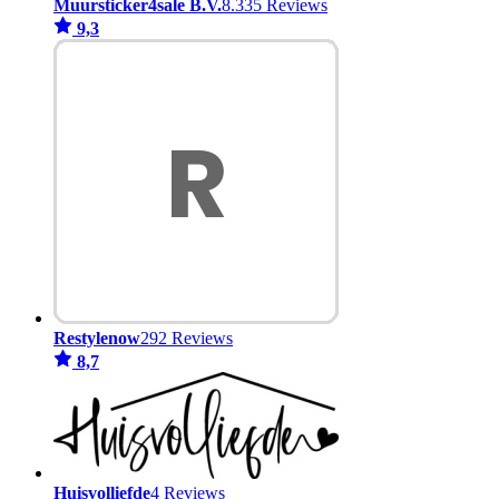
Muursticker4sale B.V.
8.335 Reviews
9,3
Restylenow
292 Reviews
8,7
Huisvolliefde
4 Reviews