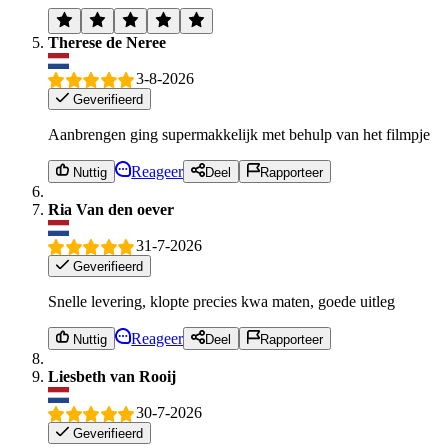
Therese de Neree
3-8-2026
Geverifieerd
Aanbrengen ging supermakkelijk met behulp van het filmpje
Reageer
Nuttig
Deel
Rapporteer
Ria Van den oever
31-7-2026
Geverifieerd
Snelle levering, klopte precies kwa maten, goede uitleg
Reageer
Nuttig
Deel
Rapporteer
Liesbeth van Rooij
30-7-2026
Geverifieerd