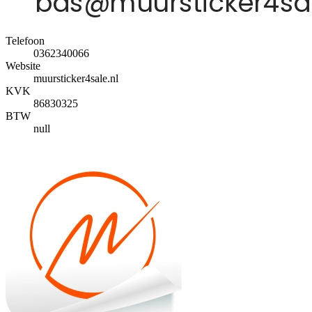
Telefoon
0362340066
Website
muursticker4sale.nl
KVK
86830325
BTW
null