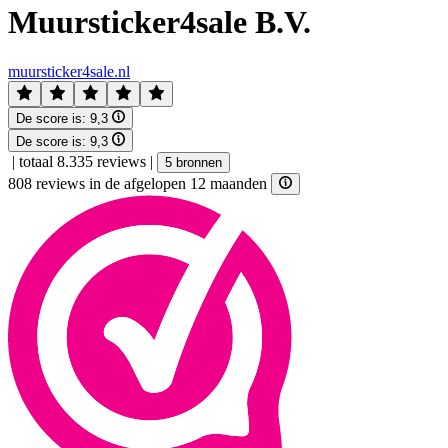
Muursticker4sale B.V.
muursticker4sale.nl
De score is:
9,3
De score is:
9,3
|
totaal 8.335 reviews
|
5 bronnen
808 reviews in de afgelopen 12 maanden