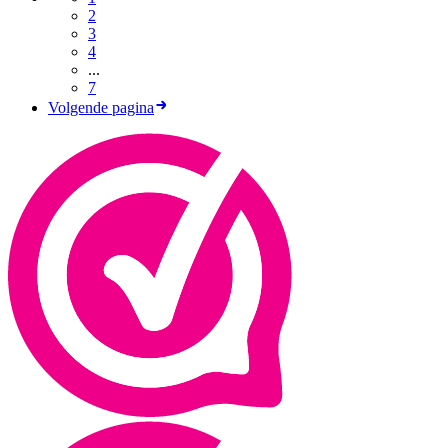
2
3
4
...
7
Volgende pagina