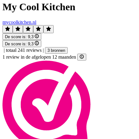
My Cool Kitchen
mycoolkitchen.nl
De score is:
9,3
De score is:
9,3
|
totaal 241 reviews
|
3 bronnen
1 review in de afgelopen 12 maanden