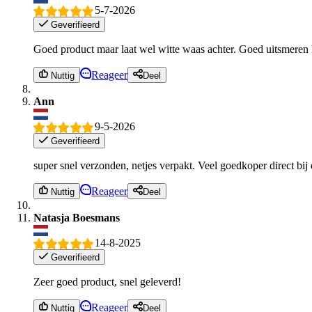
5-7-2026
Geverifieerd
Goed product maar laat wel witte waas achter. Goed uitsmeren 
Reageer
Nuttig
Deel
Ann
9-5-2026
Geverifieerd
super snel verzonden, netjes verpakt. Veel goedkoper direct bij
Reageer
Nuttig
Deel
Natasja Boesmans
14-8-2025
Geverifieerd
Zeer goed product, snel geleverd!
Reageer
Nuttig
Deel