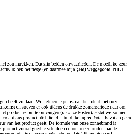
nel zou intrekken. Dat zijn beiden onwaarheden. De moeilijke geur
reactie. Ik heb het flesje (en daarmee mijn geld) weggegooid. NIET
ingen heeft voldaan. We hebben je per e-mail benaderd met onze
nnenkomst en streven er ook tijdens de drukke zomerperiode naar om
 het product retour te ontvangen (op onze kosten), zodat we kunnen
en dat ons product uitsluitend natuurlijke ingrediënten bevat en geen
geur van het product geeft. De formule van onze zonnebrand is
et product vooraf goed te schudden en niet meer product aan te
rvaring niet is geweest zoals gehoopt. We blijven uiteraard