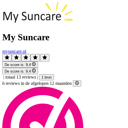
My Suncare
mysuncare.nl
De score is:
9,4
De score is:
9,4
|
totaal 13 reviews
|
1 bron
6 reviews in de afgelopen 12 maanden