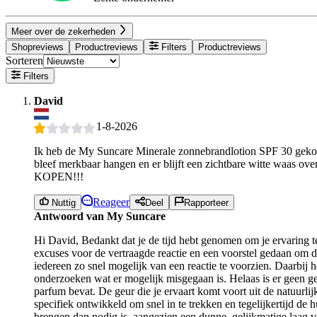
Meer over de zekerheden
Shopreviews
Productreviews
Filters
Productreviews
Sorteren
Filters
David
1-8-2026
Ik heb de My Suncare Minerale zonnebrandlotion SPF 30 gekocht
bleef merkbaar hangen en er blijft een zichtbare witte waas ove
KOPEN!!!
Reageer
Nuttig
Deel
Rapporteer
Antwoord van My Suncare
Hi David, Bedankt dat je de tijd hebt genomen om je ervaring 
excuses voor de vertraagde reactie en een voorstel gedaan om d
iedereen zo snel mogelijk van een reactie te voorzien. Daarbi
onderzoeken wat er mogelijk misgegaan is. Helaas is er geen ge
parfum bevat. De geur die je ervaart komt voort uit de natuurl
specifiek ontwikkeld om snel in te trekken en tegelijkertijd d
brengen dan nodig is, aangezien een dunne, gelijkmatige laag v