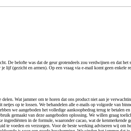
. De belofte was dat de geur grotendeels zou verdwijnen en dat het s
r je lijf (gezicht en armen). Op een vraag via e-mail komt geen enkele 
te delen. Wat jammer om te horen dat ons product niet aan je verwacht
it netjes op te lossen. We behandelen alle e-mails op volgorde van bi
j hebben we aangeboden het volledige aankoopbedrag terug te betalen en
bruik gemaakt van deze aangeboden oplossing. We willen graag toelicht
ijke ingrediënten in de formule, waaronder cacao, wat de kenmerkende 
e huid te voeden en verzorgen. Voor de beste werking adviseren wij om h
oldoende is voor een goede bescherming. We vinden het jammer dat je e