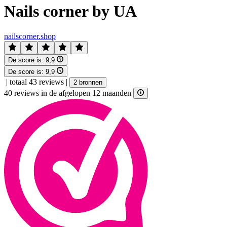
Nails corner by UA
nailscorner.shop
De score is:
9,9
De score is:
9,9
|
totaal 43 reviews
|
2 bronnen
40 reviews in de afgelopen 12 maanden