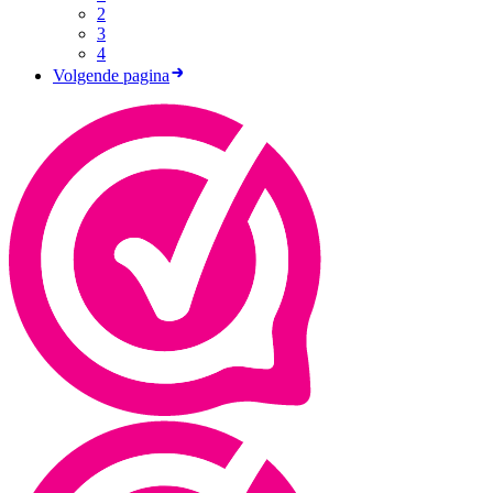
2
3
4
Volgende pagina