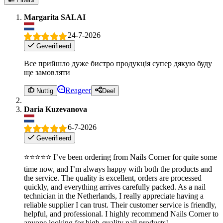
Margarita SALAI
24-7-2026
Geverifieerd
Все прийшло дуже бистро продукція супер дякую буду
ще замовляти
Reageer
Nuttig
Deel
Daria Kuzevanova
6-7-2026
Geverifieerd
⭐⭐⭐⭐⭐ I’ve been ordering from Nails Corner for quite some
time now, and I’m always happy with both the products and
the service. The quality is excellent, orders are processed
quickly, and everything arrives carefully packed. As a nail
technician in the Netherlands, I really appreciate having a
reliable supplier I can trust. Their customer service is friendly,
helpful, and professional. I highly recommend Nails Corner to
anyone looking for high-quality nail products!