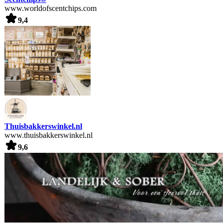
www.worldofscentchips.com
9,4
Thuisbakkerswinkel.nl
www.thuisbakkerswinkel.nl
9,6