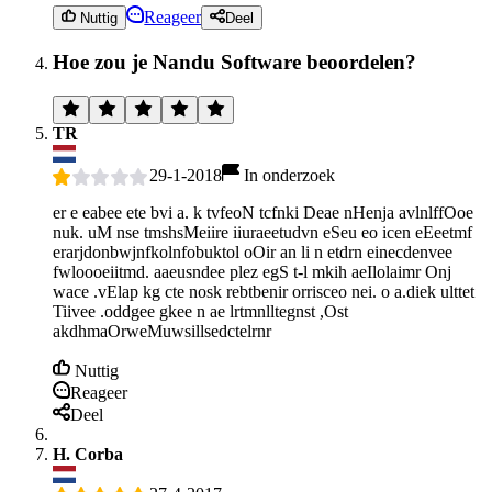
Reageer
Nuttig
Deel
Hoe zou je Nandu Software beoordelen?
TR
29-1-2018
In onderzoek
er e eabee ete bvi a. k tvfeoN tcfnki Deae nHenja avlnlffOoe
nuk. uM nse tmshsMeiire iiuraeetudvn eSeu eo icen eEeetmf
erarjdonbwjnfkolnfobuktol oOir an li n etdrn einecdenvee
fwloooeiitmd. aaeusndee plez egS t-l mkih aeIlolaimr Onj
wace .vElap kg cte nosk rebtbenir orrisceo nei. o a.diek ulttet
Tiivee .oddgee gkee n ae lrtmnlltegnst ,Ost
akdhmaOrweMuwsillsedctelrnr
Nuttig
Reageer
Deel
H. Corba