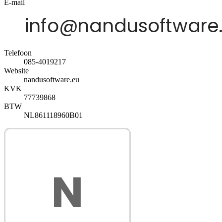
E-mail
Telefoon
085-4019217
Website
nandusoftware.eu
KVK
77739868
BTW
NL861118960B01