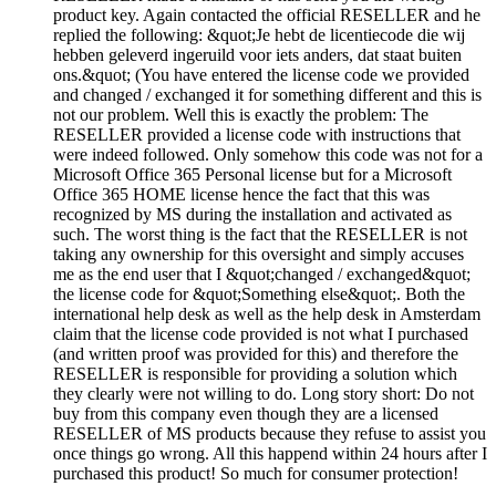
product key. Again contacted the official RESELLER and he
replied the following: &quot;Je hebt de licentiecode die wij
hebben geleverd ingeruild voor iets anders, dat staat buiten
ons.&quot; (You have entered the license code we provided
and changed / exchanged it for something different and this is
not our problem. Well this is exactly the problem: The
RESELLER provided a license code with instructions that
were indeed followed. Only somehow this code was not for a
Microsoft Office 365 Personal license but for a Microsoft
Office 365 HOME license hence the fact that this was
recognized by MS during the installation and activated as
such. The worst thing is the fact that the RESELLER is not
taking any ownership for this oversight and simply accuses
me as the end user that I &quot;changed / exchanged&quot;
the license code for &quot;Something else&quot;. Both the
international help desk as well as the help desk in Amsterdam
claim that the license code provided is not what I purchased
(and written proof was provided for this) and therefore the
RESELLER is responsible for providing a solution which
they clearly were not willing to do. Long story short: Do not
buy from this company even though they are a licensed
RESELLER of MS products because they refuse to assist you
once things go wrong. All this happend within 24 hours after I
purchased this product! So much for consumer protection!