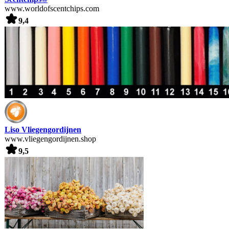
www.worldofscentchips.com
9,4
Liso Vliegengordijnen
www.vliegengordijnen.shop
9,5