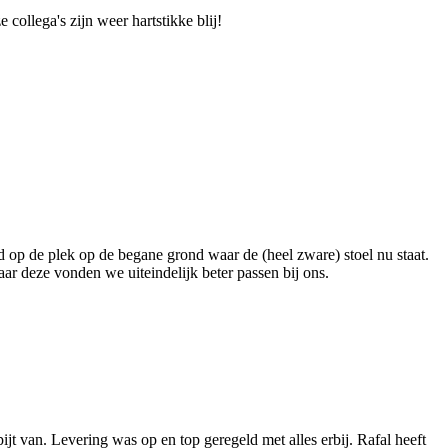
ollega's zijn weer hartstikke blij!
op de plek op de begane grond waar de (heel zware) stoel nu staat.
r deze vonden we uiteindelijk beter passen bij ons.
t van. Levering was op en top geregeld met alles erbij. Rafal heeft