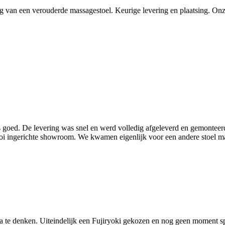
van een verouderde massagestoel. Keurige levering en plaatsing. Onze c
oed. De levering was snel en werd volledig afgeleverd en gemonteerd 
ooi ingerichte showroom. We kwamen eigenlijk voor een andere stoel maa
a te denken. Uiteindelijk een Fujiryoki gekozen en nog geen moment spij