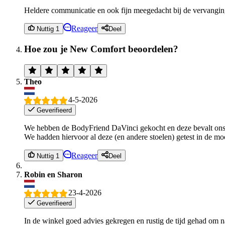
Heldere communicatie en ook fijn meegedacht bij de vervanging 
Reageer
Nuttig 1
Deel
Hoe zou je New Comfort beoordelen?
Theo
4-5-2026
Geverifieerd
We hebben de BodyFriend DaVinci gekocht en deze bevalt ons g
We hadden hiervoor al deze (en andere stoelen) getest in de m
Reageer
Nuttig 1
Deel
Robin en Sharon
23-4-2026
Geverifieerd
In de winkel goed advies gekregen en rustig de tijd gehad om n