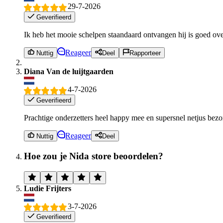
29-7-2026
Geverifieerd
Ik heb het mooie schelpen staandaard ontvangen hij is goed ov
Reageer
Nuttig
Deel
Rapporteer
Diana Van de luijtgaarden
4-7-2026
Geverifieerd
Prachtige onderzetters heel happy mee en supersnel netjus bez
Reageer
Nuttig
Deel
Hoe zou je Nida store beoordelen?
Ludie Frijters
3-7-2026
Geverifieerd