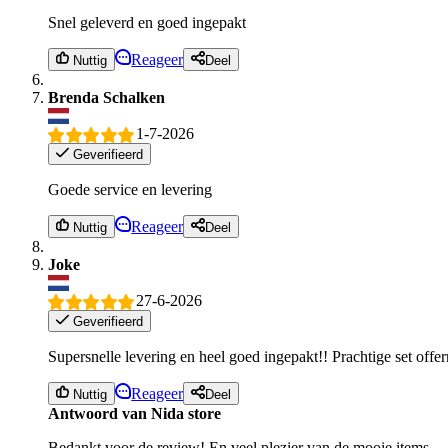
Snel geleverd en goed ingepakt
Reageer
Nuttig
Deel
Brenda Schalken
1-7-2026
Geverifieerd
Goede service en levering
Reageer
Nuttig
Deel
Joke
27-6-2026
Geverifieerd
Supersnelle levering en heel goed ingepakt!! Prachtige set offe
Reageer
Nuttig
Deel
Antwoord van Nida store
Bedankt voor de review! En veel plezier van de mooie items