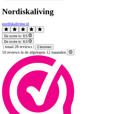
Nordiskaliving
nordiskaliving.nl
De score is:
9,5
De score is:
9,5
|
totaal 28 reviews
|
2 bronnen
10 reviews in de afgelopen 12 maanden