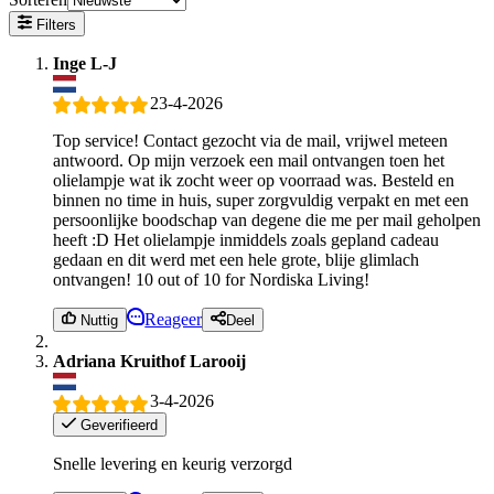
Filters
Inge L-J
23-4-2026
Top service! Contact gezocht via de mail, vrijwel meteen
antwoord. Op mijn verzoek een mail ontvangen toen het
olielampje wat ik zocht weer op voorraad was. Besteld en
binnen no time in huis, super zorgvuldig verpakt en met een
persoonlijke boodschap van degene die me per mail geholpen
heeft :D Het olielampje inmiddels zoals gepland cadeau
gedaan en dit werd met een hele grote, blije glimlach
ontvangen! 10 out of 10 for Nordiska Living!
Reageer
Nuttig
Deel
Adriana Kruithof Larooij
3-4-2026
Geverifieerd
Snelle levering en keurig verzorgd