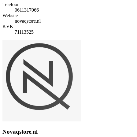
Telefoon
0611317066
Website
novaqstore.nl
KVK
71113525
Novaqstore.nl