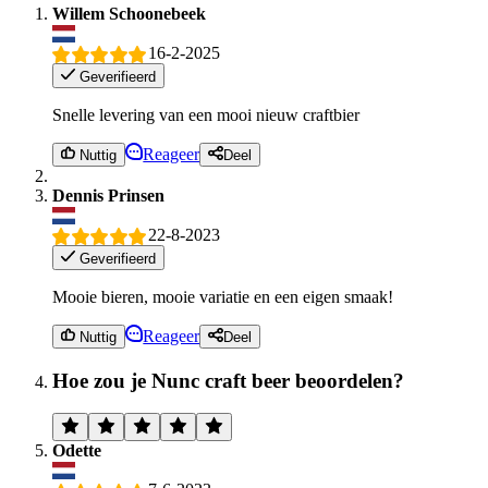
Willem Schoonebeek
16-2-2025
Geverifieerd
Snelle levering van een mooi nieuw craftbier
Reageer
Nuttig
Deel
Dennis Prinsen
22-8-2023
Geverifieerd
Mooie bieren, mooie variatie en een eigen smaak!
Reageer
Nuttig
Deel
Hoe zou je Nunc craft beer beoordelen?
Odette