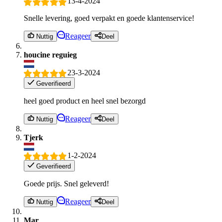
13-4-2024
Snelle levering, goed verpakt en goede klantenservice!
Reageer
Nuttig
Deel
houcine reguieg
23-3-2024
Geverifieerd
heel goed product en heel snel bezorgd
Reageer
Nuttig
Deel
Tjerk
1-2-2024
Geverifieerd
Goede prijs. Snel geleverd!
Reageer
Nuttig
Deel
Mar