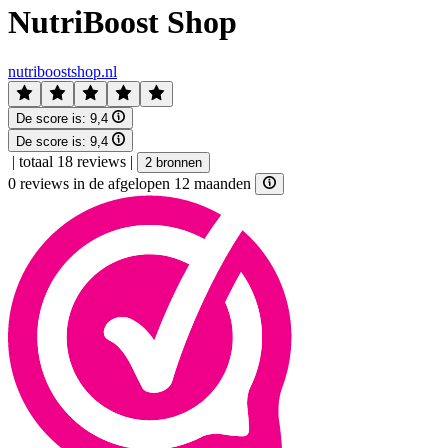
NutriBoost Shop
nutriboostshop.nl
De score is:
9,4
De score is:
9,4
|
totaal 18 reviews
|
2 bronnen
0 reviews in de afgelopen 12 maanden