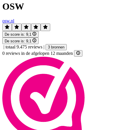
OSW
osw.nl
De score is:
9,1
De score is:
9,1
|
totaal 9.475 reviews
|
3 bronnen
0 reviews in de afgelopen 12 maanden