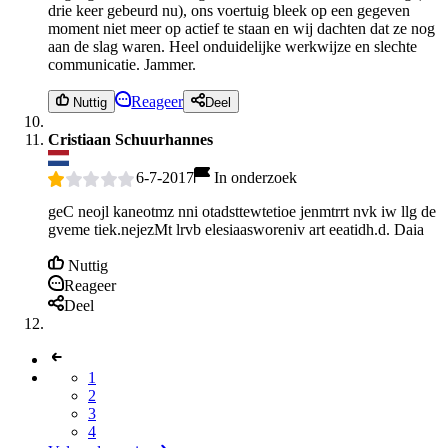
drie keer gebeurd nu), ons voertuig bleek op een gegeven
moment niet meer op actief te staan en wij dachten dat ze nog
aan de slag waren. Heel onduidelijke werkwijze en slechte
communicatie. Jammer.
Reageer
Nuttig
Deel
Cristiaan Schuurhannes
6-7-2017
In onderzoek
geC neojl kaneotmz nni otadsttewtetioe jenmtrrt nvk iw llg de
gveme tiek.nejezMt lrvb elesiaasworeniv art eeatidh.d. Daia
Nuttig
Reageer
Deel
1
2
3
4