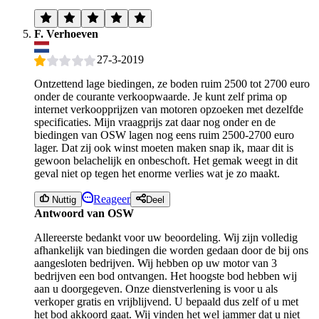
F. Verhoeven
27-3-2019
Ontzettend lage biedingen, ze boden ruim 2500 tot 2700 euro
onder de courante verkoopwaarde. Je kunt zelf prima op
internet verkoopprijzen van motoren opzoeken met dezelfde
specificaties. Mijn vraagprijs zat daar nog onder en de
biedingen van OSW lagen nog eens ruim 2500-2700 euro
lager. Dat zij ook winst moeten maken snap ik, maar dit is
gewoon belachelijk en onbeschoft. Het gemak weegt in dit
geval niet op tegen het enorme verlies wat je zo maakt.
Reageer
Nuttig
Deel
Antwoord van OSW
Allereerste bedankt voor uw beoordeling. Wij zijn volledig
afhankelijk van biedingen die worden gedaan door de bij ons
aangesloten bedrijven. Wij hebben op uw motor van 3
bedrijven een bod ontvangen. Het hoogste bod hebben wij
aan u doorgegeven. Onze dienstverlening is voor u als
verkoper gratis en vrijblijvend. U bepaald dus zelf of u met
het bod akkoord gaat. Wij vinden het wel jammer dat u niet