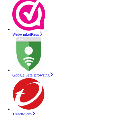
WebwinkelKeur
Google Safe Browsing
TrendMicro