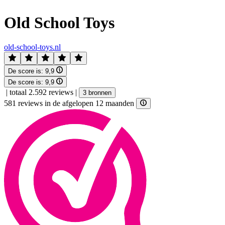
Old School Toys
old-school-toys.nl
De score is:
9,9
De score is:
9,9
|
totaal 2.592 reviews
|
3 bronnen
581 reviews in de afgelopen 12 maanden