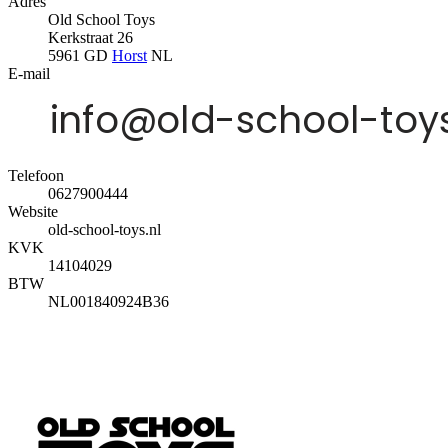
Adres
Old School Toys
Kerkstraat 26
5961 GD
Horst
NL
E-mail
Telefoon
0627900444
Website
old-school-toys.nl
KVK
14104029
BTW
NL001840924B36