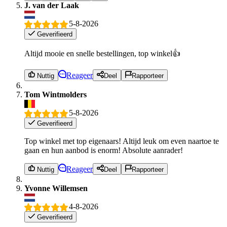
J. van der Laak
5-8-2026
Geverifieerd
Altijd mooie en snelle bestellingen, top winkel👍
Reageer
Nuttig
Deel
Rapporteer
Tom Wintmolders
5-8-2026
Geverifieerd
Top winkel met top eigenaars! Altijd leuk om even naartoe te
gaan en hun aanbod is enorm! Absolute aanrader!
Reageer
Nuttig
Deel
Rapporteer
Yvonne Willemsen
4-8-2026
Geverifieerd