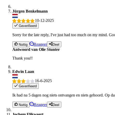
Jürgen Benkelmann
10-12-2025
Geverifieerd
Sorry for the late reply, I've just had too much on my mind. Good
Reageer
Nuttig
Deel
Antwoord van Olie Stunter
Thank you!!
Edwin Laan
16-6-2025
Geverifieerd
Ik had na 5 dagen nog niets ontvangen en niets gehoord. Op dag
Reageer
Nuttig
Deel
Jochem Flikweert