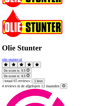
Olie Stunter
olie-stunter.nl
De score is:
9,5
De score is:
9,5
|
totaal 65 reviews
|
1 bron
4 reviews in de afgelopen 12 maanden