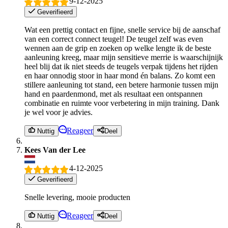
9-12-2025
Geverifieerd
Wat een prettig contact en fijne, snelle service bij de aanschaf
van een correct connect teugel! De teugel zelf was even
wennen aan de grip en zoeken op welke lengte ik de beste
aanleuning kreeg, maar mijn sensitieve merrie is waarschijnijk
heel blij dat ik niet steeds de teugels verpak tijdens het rijden
en haar onnodig stoor in haar mond én balans. Zo komt een
stillere aanleuning tot stand, een betere harmonie tussen mijn
hand en paardenmond, met als resultaat een ontspannen
combinatie en ruimte voor verbetering in mijn training. Dank
je wel voor je advies.
Reageer
Nuttig
Deel
Kees Van der Lee
4-12-2025
Geverifieerd
Snelle levering, mooie producten
Reageer
Nuttig
Deel