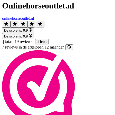
Onlinehorseoutlet.nl
onlinehorseoutlet.nl
De score is:
9,9
De score is:
9,9
|
totaal 19 reviews
|
1 bron
7 reviews in de afgelopen 12 maanden