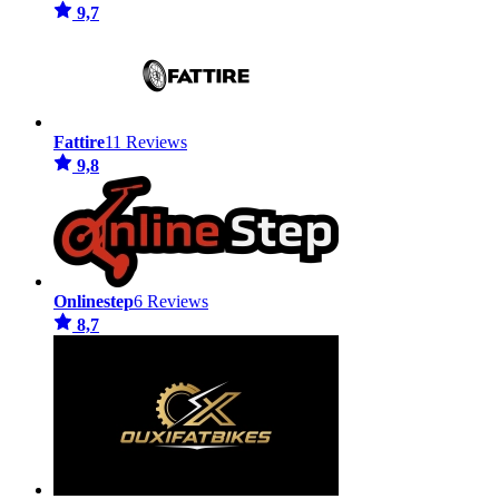
9,7
Fattire
11 Reviews
9,8
Onlinestep
6 Reviews
8,7