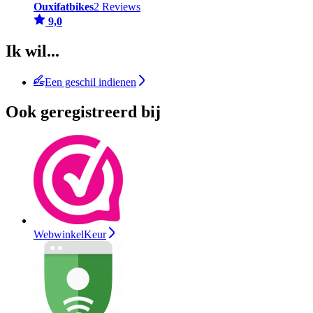
Ouxifatbikes
2 Reviews
9,0
Ik wil...
Een geschil indienen
Ook geregistreerd bij
WebwinkelKeur