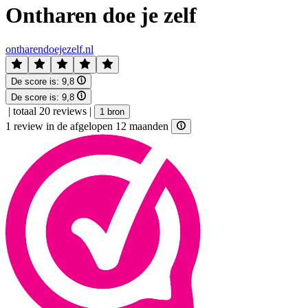
Ontharen doe je zelf
ontharendoejezelf.nl
De score is:
9,8
De score is:
9,8
|
totaal 20 reviews
|
1 bron
1 review in de afgelopen 12 maanden