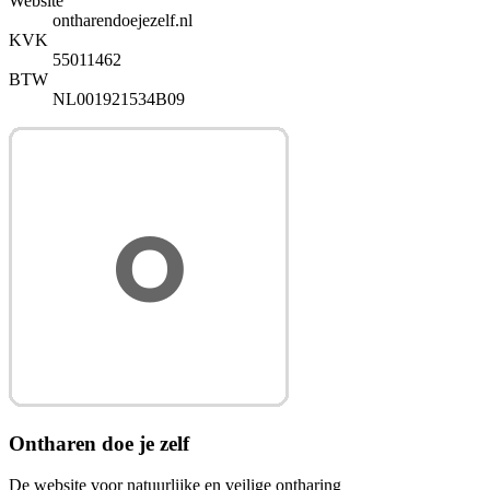
Website
ontharendoejezelf.nl
KVK
55011462
BTW
NL001921534B09
Ontharen doe je zelf
De website voor natuurlijke en veilige ontharing