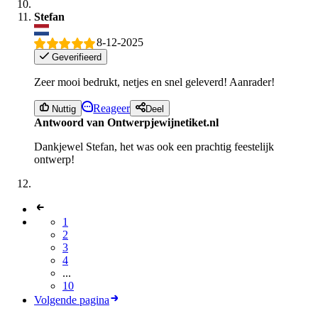
Stefan
8-12-2025
Geverifieerd
Zeer mooi bedrukt, netjes en snel geleverd! Aanrader!
Reageer
Nuttig
Deel
Antwoord van Ontwerpjewijnetiket.nl
Dankjewel Stefan, het was ook een prachtig feestelijk
ontwerp!
1
2
3
4
...
10
Volgende pagina