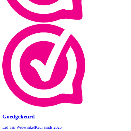
Goedgekeurd
Lid van WebwinkelKeur sinds 2025