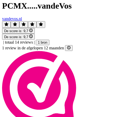
PCMX.....vandeVos
vandevos.nl
De score is:
9,7
De score is:
9,7
|
totaal 14 reviews
|
1 bron
1 review in de afgelopen 12 maanden