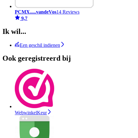
PCMX.....vandeVos
14 Reviews
9,7
Ik wil...
Een geschil indienen
Ook geregistreerd bij
WebwinkelKeur