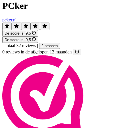
PCker
pcker.nl
De score is:
9,5
De score is:
9,5
|
totaal 32 reviews
|
2 bronnen
0 reviews in de afgelopen 12 maanden