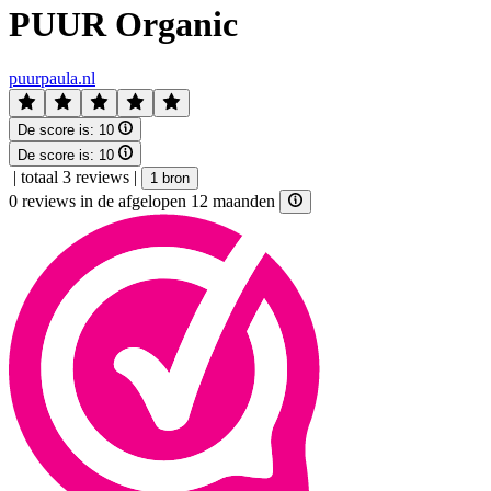
PUUR Organic
puurpaula.nl
De score is:
10
De score is:
10
|
totaal 3 reviews
|
1 bron
0 reviews in de afgelopen 12 maanden