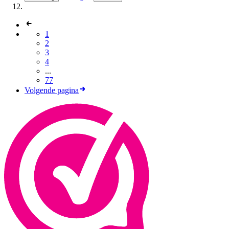
1
2
3
4
...
77
Volgende pagina