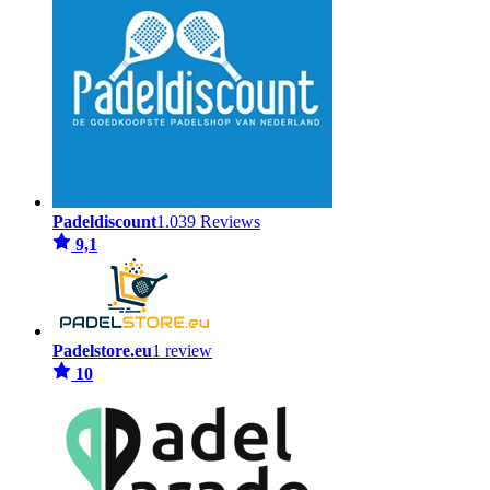
Padeldiscount
1.039 Reviews
9,1
Padelstore.eu
1 review
10