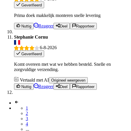
Geverifieerd
Prima doek makkelijk monteren snelle levering
Reageer
Nuttig
Deel
Rapporteer
Stephanie Cornu
6-8-2026
Geverifieerd
Komt overeen met wat we hebben besteld. Snelle en
zorgvuldige verzending.
Vertaald met AI
Origineel weergeven
Reageer
Nuttig
Deel
Rapporteer
1
2
3
4
...