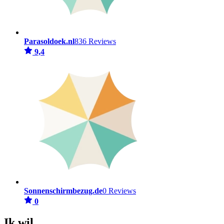
Parasoldoek.nl
836 Reviews
9,4
Sonnenschirmbezug.de
0 Reviews
0
Ik wil...