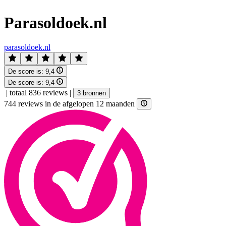
Parasoldoek.nl
parasoldoek.nl
De score is:
9,4
De score is:
9,4
|
totaal 836 reviews
|
3 bronnen
744 reviews in de afgelopen 12 maanden