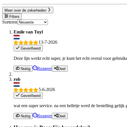
Meer over de zekerheden
Filters
Sorteren
Emile van Tuyl
13-7-2026
Geverifieerd
Deze lijn werkt echt super, je kunt het echt overal voor gebruik
Reageer
Nuttig
Deel
rob
5-6-2026
Geverifieerd
wat een super service. na een belletje werd de bestelling gelijk 
Reageer
Nuttig
Deel