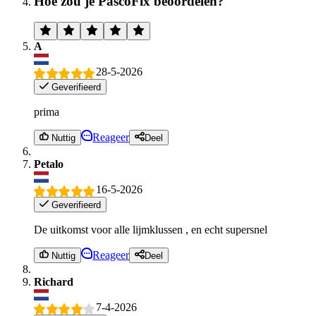
Hoe zou je PascoFix beoordelen?
A
28-5-2026
Geverifieerd
prima
Reageer
Nuttig
Deel
Petalo
16-5-2026
Geverifieerd
De uitkomst voor alle lijmklussen , en echt supersnel
Reageer
Nuttig
Deel
Richard
7-4-2026