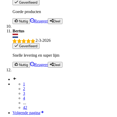
Geverifieerd
Goede producten
Reageer
Nuttig
Deel
Bertus
2-3-2026
Geverifieerd
Snelle levering en super lijm
Reageer
Nuttig
Deel
1
2
3
4
...
42
Volgende pagina