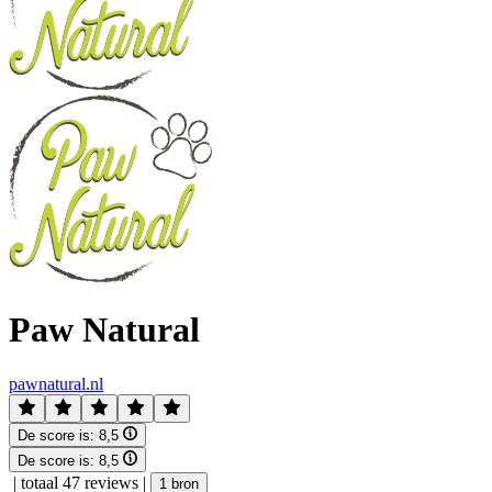
Paw Natural
pawnatural.nl
De score is:
8,5
De score is:
8,5
|
totaal 47 reviews
|
1 bron