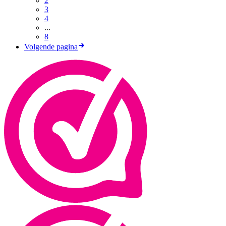
2
3
4
...
8
Volgende pagina