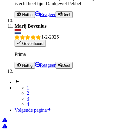
is echt heel fijn. Dankjewel Pebbel
Reageer
Nuttig
Deel
Marij Bovenius
1-2-2025
Geverifieerd
Prima
Reageer
Nuttig
Deel
1
2
3
4
Volgende pagina