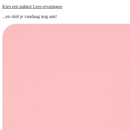
Kies een pakket
Lees ervaringen
...en sluit je vandaag nog aan!