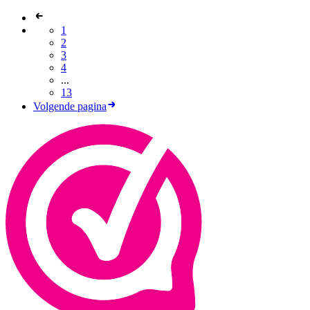
1
2
3
4
...
13
Volgende pagina