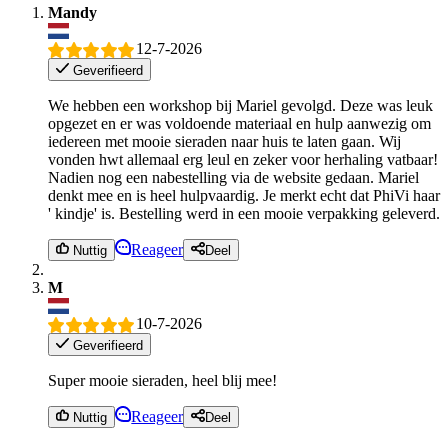
Mandy
12-7-2026
Geverifieerd
We hebben een workshop bij Mariel gevolgd. Deze was leuk
opgezet en er was voldoende materiaal en hulp aanwezig om
iedereen met mooie sieraden naar huis te laten gaan. Wij
vonden hwt allemaal erg leul en zeker voor herhaling vatbaar!
Nadien nog een nabestelling via de website gedaan. Mariel
denkt mee en is heel hulpvaardig. Je merkt echt dat PhiVi haar
' kindje' is. Bestelling werd in een mooie verpakking geleverd.
Reageer
Nuttig
Deel
M
10-7-2026
Geverifieerd
Super mooie sieraden, heel blij mee!
Reageer
Nuttig
Deel