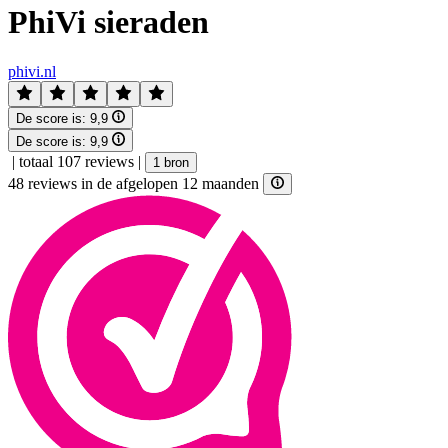
PhiVi sieraden
phivi.nl
De score is:
9,9
De score is:
9,9
|
totaal 107 reviews
|
1 bron
48 reviews in de afgelopen 12 maanden