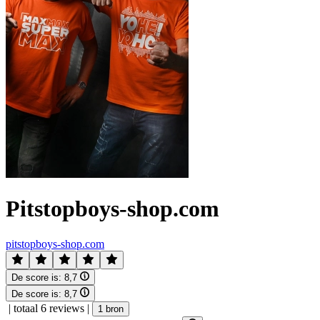
Pitstopboys-shop.com
pitstopboys-shop.com
De score is:
8,7
De score is:
8,7
|
totaal 6 reviews
|
1 bron