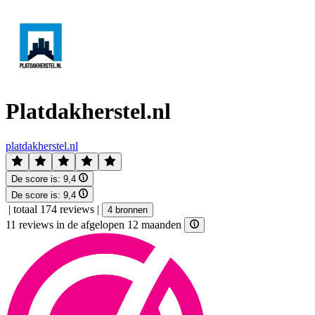
Platdakherstel.nl
platdakherstel.nl
De score is:
9,4
De score is:
9,4
|
totaal 174 reviews
|
4 bronnen
11 reviews in de afgelopen 12 maanden