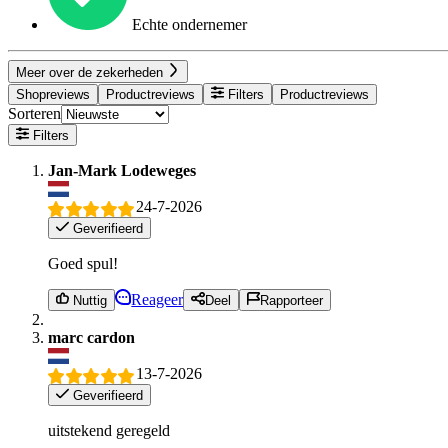
Echte ondernemer
Meer over de zekerheden
Shopreviews
Productreviews
Filters
Productreviews
Sorteren
Filters
Jan-Mark Lodeweges
24-7-2026
Geverifieerd
Goed spul!
Reageer
Nuttig
Deel
Rapporteer
marc cardon
13-7-2026
Geverifieerd
uitstekend geregeld