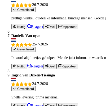
26-7-2026
Geverifieerd
prettige winkel, duidelijke informatie. kundige mensen. Goede p
Reageer
Nuttig
Deel
Rapporteer
Danielle Van oyen
25-7-2026
Geverifieerd
Ik word altijd netjes geholpen. Met de juist informatie waar ik 
Reageer
Nuttig
Deel
Rapporteer
Ingrid van Dijken-Tiesinga
24-7-2026
Geverifieerd
Snelle levering, prima materiaal.
Reageer
Nuttig
Deel
Rapporteer