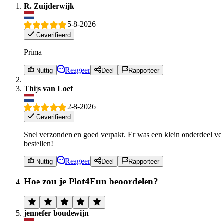
R. Zuijderwijk
5-8-2026
Geverifieerd
Prima
Reageer
Nuttig
Deel
Rapporteer
Thijs van Loef
2-8-2026
Geverifieerd
Snel verzonden en goed verpakt. Er was een klein onderdeel ver
bestellen!
Reageer
Nuttig
Deel
Rapporteer
Hoe zou je Plot4Fun beoordelen?
jennefer boudewijn