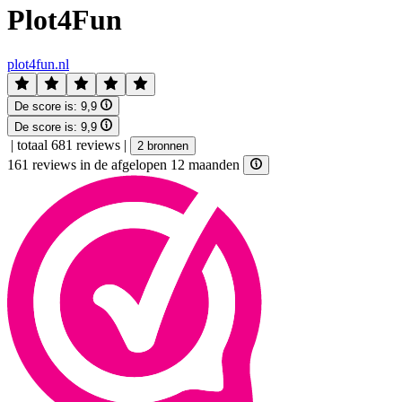
Plot4Fun
plot4fun.nl
De score is:
9,9
De score is:
9,9
|
totaal 681 reviews
|
2 bronnen
161 reviews in de afgelopen 12 maanden