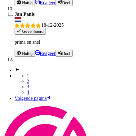
Reageer
Nuttig
Deel
Jan Panis
18-12-2025
Geverifieerd
prima en snel
Reageer
Nuttig
Deel
1
2
3
4
Volgende pagina