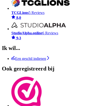
TCGLions
5 Reviews
8,0
StudioAlpha.online
6 Reviews
9,3
Ik wil...
Een geschil indienen
Ook geregistreerd bij