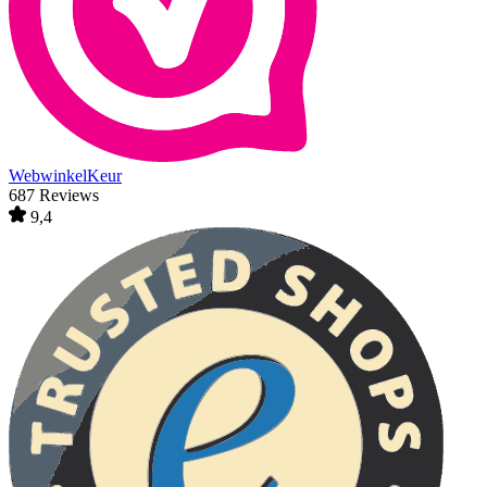
WebwinkelKeur
687 Reviews
9,4