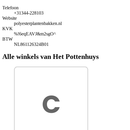
Telefoon
+31344-228103
Website
polyesterplantenbakken.nl
KVK
%!6eqEAVJ&m2sgO^
BTW
NL861126324B01
Alle winkels van Het Pottenhuys