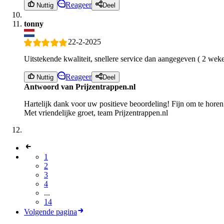
Reageer
Nuttig
Deel
tonny
22-2-2025
Uitstekende kwaliteit, snellere service dan aangegeven ( 2 weke
Reageer
Nuttig
Deel
Antwoord van Prijzentrappen.nl
Hartelijk dank voor uw positieve beoordeling! Fijn om te horen 
Met vriendelijke groet, team Prijzentrappen.nl
1
2
3
4
...
14
Volgende pagina