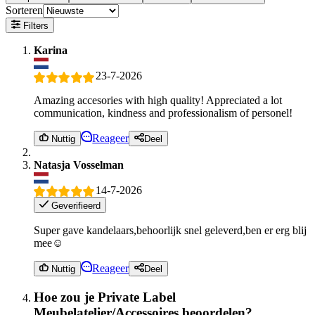
Sorteren
Filters
Karina
23-7-2026
Amazing accesories with high quality! Appreciated a lot
communication, kindness and professionalism of personel!
Reageer
Nuttig
Deel
Natasja Vosselman
14-7-2026
Geverifieerd
Super gave kandelaars,behoorlijk snel geleverd,ben er erg blij
mee☺️
Reageer
Nuttig
Deel
Hoe zou je Private Label
Meubelatelier/Accessoires beoordelen?