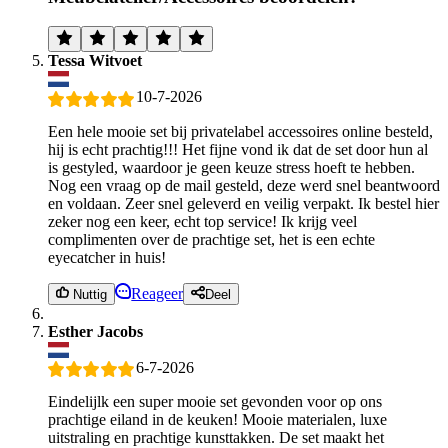
Tessa Witvoet
10-7-2026
Een hele mooie set bij privatelabel accessoires online besteld,
hij is echt prachtig!!! Het fijne vond ik dat de set door hun al
is gestyled, waardoor je geen keuze stress hoeft te hebben.
Nog een vraag op de mail gesteld, deze werd snel beantwoord
en voldaan. Zeer snel geleverd en veilig verpakt. Ik bestel hier
zeker nog een keer, echt top service! Ik krijg veel
complimenten over de prachtige set, het is een echte
eyecatcher in huis!
Reageer
Nuttig
Deel
Esther Jacobs
6-7-2026
Eindelijlk een super mooie set gevonden voor op ons
prachtige eiland in de keuken! Mooie materialen, luxe
uitstraling en prachtige kunsttakken. De set maakt het