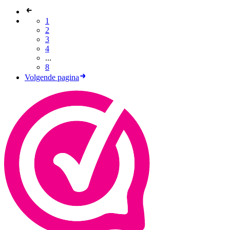
1
2
3
4
...
8
Volgende pagina