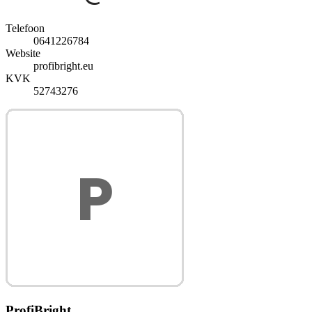
Telefoon
0641226784
Website
profibright.eu
KVK
52743276
ProfiBright