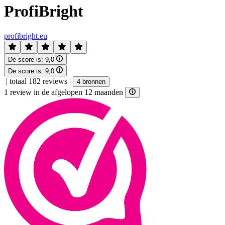
ProfiBright
profibright.eu
De score is:
9,0
De score is:
9,0
|
totaal 182 reviews
|
4 bronnen
1 review in de afgelopen 12 maanden