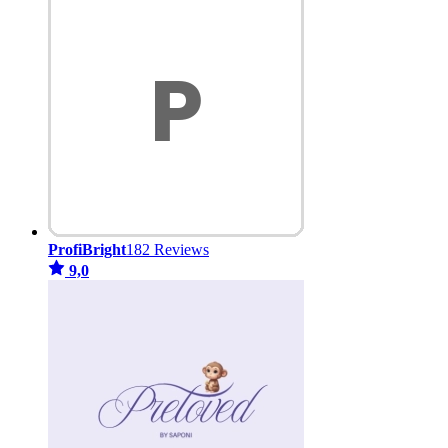
ProfiBright
182 Reviews
9,0