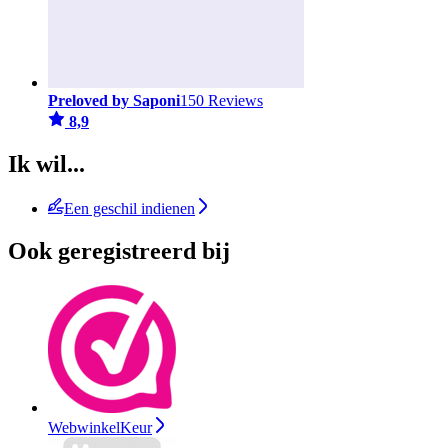
Preloved by Saponi
150 Reviews
8,9
Ik wil...
Een geschil indienen
Ook geregistreerd bij
WebwinkelKeur